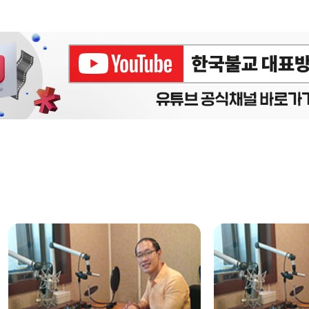
에피소드
구간반복 북마크
책갈피 북마크
설
정