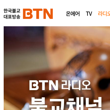
온에어
TV
라디