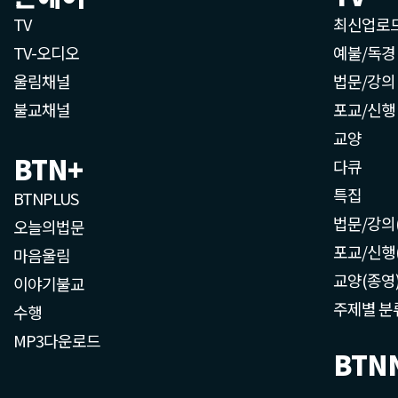
TV
최신업로
TV-오디오
예불/독경
울림채널
법문/강의
불교채널
포교/신행
교양
BTN+
다큐
특집
BTNPLUS
법문/강의
오늘의법문
포교/신행
마음울림
교양(종영
이야기불교
주제별 분
수행
MP3다운로드
BTN