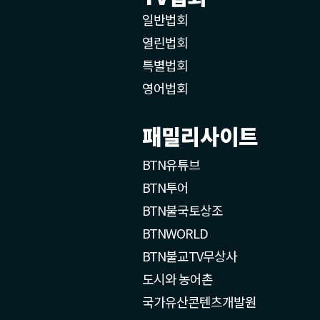
일반법회
열린법회
특별법회
영어법회
패밀리사이트
BTN유튜브
BTN투어
BTN불국토상조
BTNWORLD
BTN불교TV무상사
도시와 농어촌
국가유산콘텐츠개발원