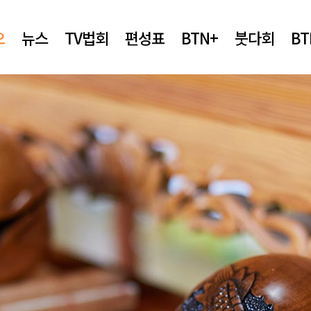
오
뉴스
TV법회
편성표
BTN+
붓다회
B