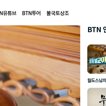
TN유튜브
BTN투어
불국토상조
BTN
월도스님의