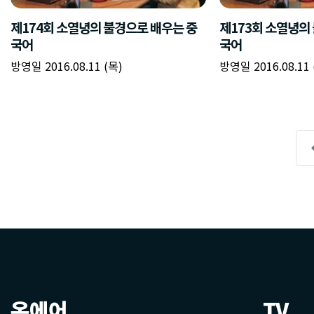
온에어
TV