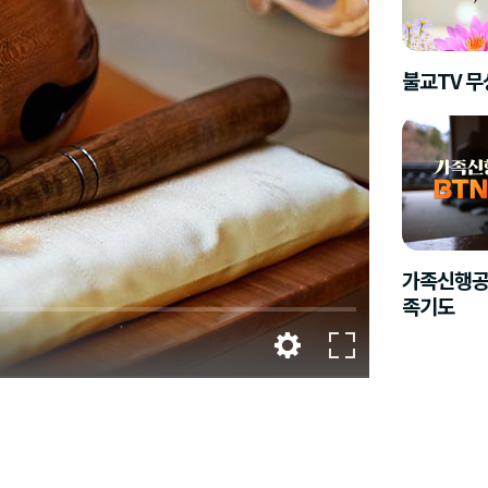
불교TV 
가족신행공
족기도