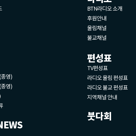
드
BTN라디오 소개
후원안내
울림채널
불교채널
편성표
TV편성표
(종영)
라디오 울림 편성표
(종영)
라디오 불교 편성표
)
지역채널 안내
류
붓다회
NEWS