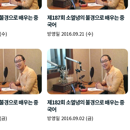
책
구
플
이름
이름
이름
갈
간
레
피
반
이
주소
시간
시작시간
확인
입
복
리
확인
력
입
스
닫기
이미지
종료시간
닫기
력
트
추
설명
가
확인
닫기