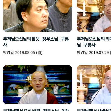
부처님오신날의 참뜻_정우스님_구룡
부처님오신날의 의미
사
님_구룡사
방영일 2019.08.05 (월)
방영일 2019.07.29 
부처님께서 오신 배경_정우스님_여래
부처님께서 사바세계