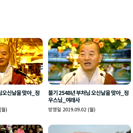
처님오신날을 맞아_정
불기 2548년 부처님 오신날을 맞아_정
우스님_여래사
(월)
방영일 2019.09.02 (월)