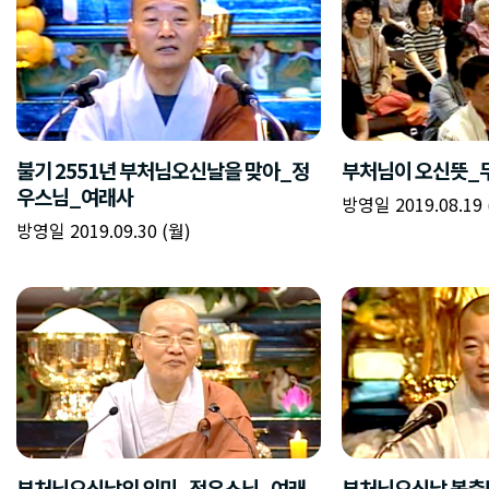
불기 2551년 부처님오신날을 맞아_정
부처님이 오신뜻_
우스님_여래사
방영일 2019.08.19 
방영일 2019.09.30 (월)
부처님오신날의 의미_정우스님_여래
부처님오신날 봉축