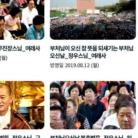
무진장스님_여래사
부처님이 오신 참 뜻을 되새기는 부처님
오신날_정우스님_여래사
(월)
방영일 2019.08.12 (월)
법회_정우스님_구
부처님오신날 봉축법문_정우스님_원