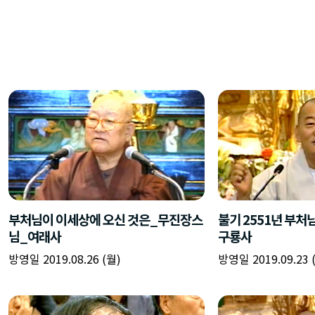
부처님이 이세상에 오신 것은_무진장스
불기 2551년 부
님_여래사
구룡사
방영일 2019.08.26 (월)
방영일 2019.09.23 