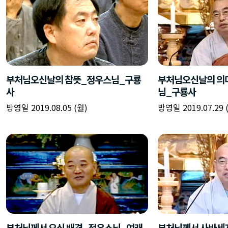
부처님오신날의 참뜻_정우스님_구룡
부처님오신날의 의미
사
님_구룡사
방영일 2019.08.05 (월)
방영일 2019.07.29 
부처님께서 오신 배경_정우스님_여래
부처님께서 사바세계