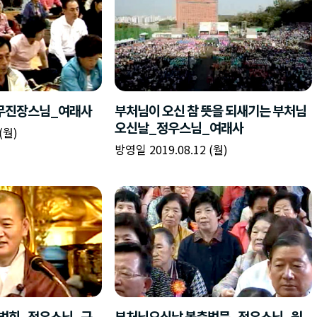
무진장스님_여래사
부처님이 오신 참 뜻을 되새기는 부처님
오신날_정우스님_여래사
(월)
방영일 2019.08.12 (월)
법회_정우스님_구
부처님오신날 봉축법문_정우스님_원