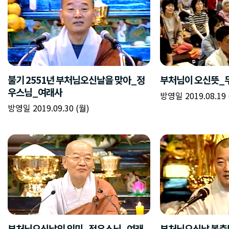
불기 2551년 부처님오신날을 맞아_정
부처님이 오신뜻_
우스님_여래사
방영일 2019.08.19 
방영일 2019.09.30 (월)
부처님오신날의 의미_정우스님_여래
부처님오신날 봉축