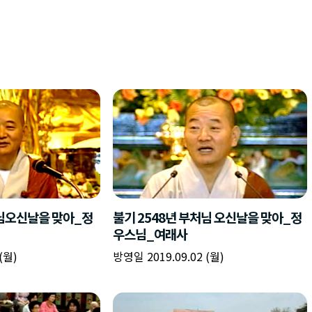
처님오신날을 맞아_정
불기 2548년 부처님 오신날을 맞아_정
우스님_여래사
(월)
방영일 2019.09.02 (월)