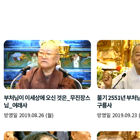
부처님이 이세상에 오신 것은_무진장스
불기 2551년 부
님_여래사
구룡사
방영일 2019.08.26 (월)
방영일 2019.09.23 