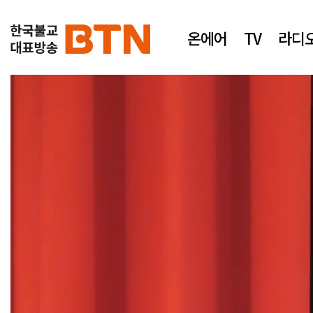
온에어
TV
라디