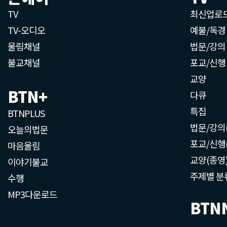
TV
최신업로
TV-오디오
예불/독경
울림채널
법문/강의
불교채널
포교/신행
교양
BTN+
다큐
특집
BTNPLUS
법문/강의
오늘의법문
포교/신행
마음울림
교양(종영
이야기불교
주제별 분
수행
MP3다운로드
BTN