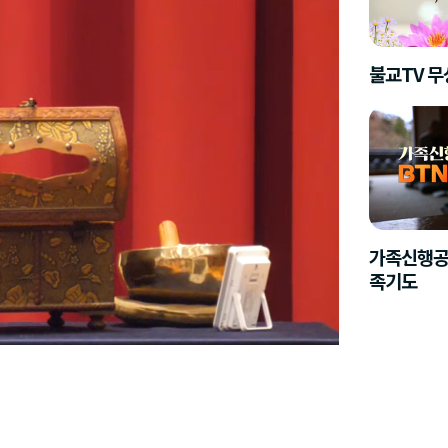
불교TV 
가족신행공
족기도