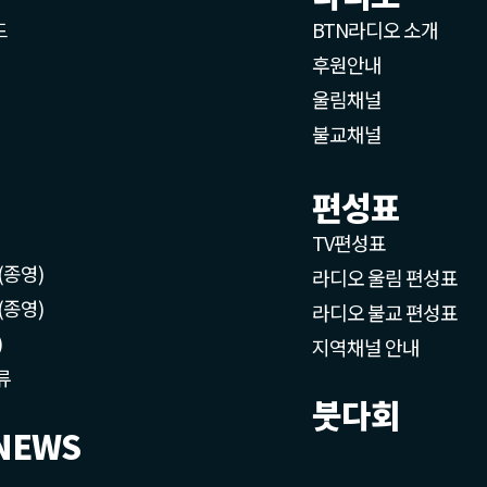
드
BTN라디오 소개
후원안내
울림채널
불교채널
편성표
TV편성표
(종영)
라디오 울림 편성표
(종영)
라디오 불교 편성표
)
지역채널 안내
류
붓다회
NEWS