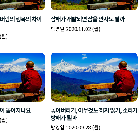
책
구
플
이름
이름
이름
갈
간
레
피
반
이
주소
시간
시작시간
확인
입
복
리
확인
력
입
스
닫기
이미지
종료시간
닫기
력
트
추
설명
가
확인
닫기