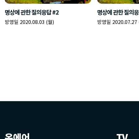
온에어
TV