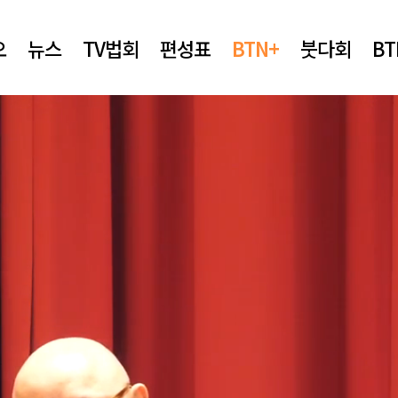
오
뉴스
TV법회
편성표
BTN+
붓다회
B