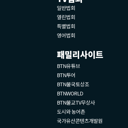
일반법회
열린법회
특별법회
영어법회
패밀리사이트
BTN유튜브
BTN투어
BTN불국토상조
BTNWORLD
BTN불교TV무상사
도시와 농어촌
국가유산콘텐츠개발원