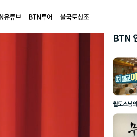
TN유튜브
BTN투어
불국토상조
BTN
월도스님의