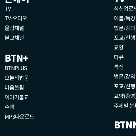
TV
최신업로
TV-오디오
예불/독경
울림채널
법문/강의
불교채널
포교/신행
교양
BTN+
다큐
특집
BTNPLUS
법문/강의
오늘의법문
포교/신행
마음울림
교양(종영
이야기불교
주제별 분
수행
MP3다운로드
BTN