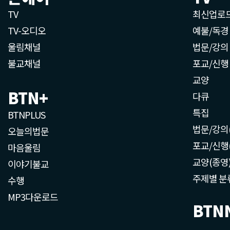
TV
최신업로
TV-오디오
예불/독경
울림채널
법문/강의
불교채널
포교/신행
교양
BTN+
다큐
특집
BTNPLUS
법문/강의
오늘의법문
포교/신행
마음울림
교양(종영
이야기불교
주제별 분
수행
MP3다운로드
BTN