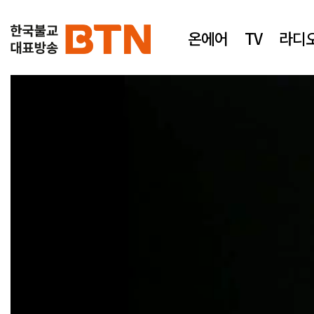
온에어
TV
라디