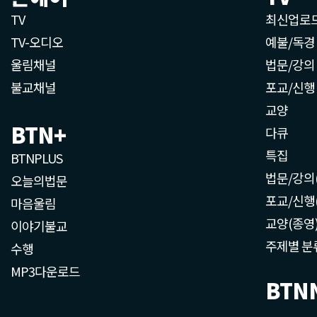
TV
최신업로
TV-오디오
예불/독경
울림채널
법문/강의
불교채널
포교/신행
교양
BTN+
다큐
특집
BTNPLUS
법문/강의
오늘의법문
포교/신행
마음울림
교양(종영
이야기불교
주제별 분
수행
MP3다운로드
BTN