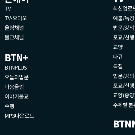
TV
최신업로
TV-오디오
예불/독경
울림채널
법문/강의
불교채널
포교/신행
교양
BTN+
다큐
특집
BTNPLUS
법문/강의
오늘의법문
포교/신행
마음울림
교양(종영
이야기불교
주제별 분
수행
MP3다운로드
BTN