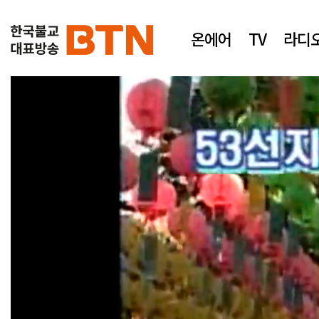
온에어
TV
라디