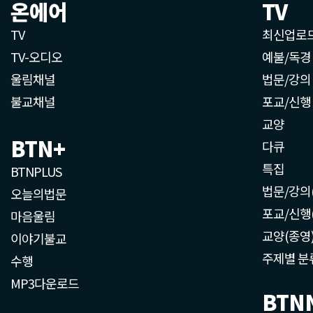
온에어
TV
TV
최신업로
TV-오디오
예불/독경
울림채널
법문/강의
불교채널
포교/신행
교양
BTN+
다큐
특집
BTNPLUS
법문/강의
오늘의법문
포교/신행
마음울림
교양(종영
이야기불교
주제별 분
수행
MP3다운로드
BTN